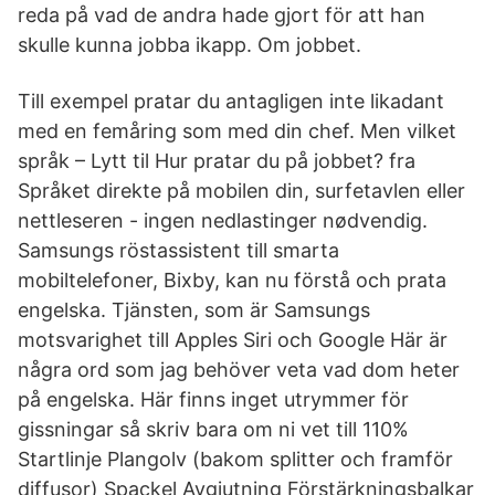
reda på vad de andra hade gjort för att han
skulle kunna jobba ikapp. Om jobbet.
Till exempel pratar du antagligen inte likadant
med en femåring som med din chef. Men vilket
språk – Lytt til Hur pratar du på jobbet? fra
Språket direkte på mobilen din, surfetavlen eller
nettleseren - ingen nedlastinger nødvendig.
Samsungs röstassistent till smarta
mobiltelefoner, Bixby, kan nu förstå och prata
engelska. Tjänsten, som är Samsungs
motsvarighet till Apples Siri och Google Här är
några ord som jag behöver veta vad dom heter
på engelska. Här finns inget utrymmer för
gissningar så skriv bara om ni vet till 110%
Startlinje Plangolv (bakom splitter och framför
diffusor) Spackel Avgjutning Förstärkningsbalkar