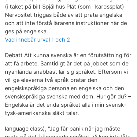
(i taket på bil) Spjällhus Plåt (som i karossplåt)
Nervositet triggas både av att prata engelska
och att inte förstå lärarens instruktioner när de
ges på engelska.
Vad innebär urval 1 och 2
Debatt Att kunna svenska är en förutsättning för
att få arbete. Samtidigt är det på jobbet som de
nyanlända snabbast lär sig språket. Eftersom vi
vill ge eleverna två språk pratar den
engelskspråkiga personalen engelska och den
svenskspråkiga svenska med dem. Hur gör du? –
Engelska är det enda språket alla i min svensk-
tysk-amerikanska släkt talar.
language class), ”Jag får panik när jag måste
prata på det främmande språket Vi kan inte låta