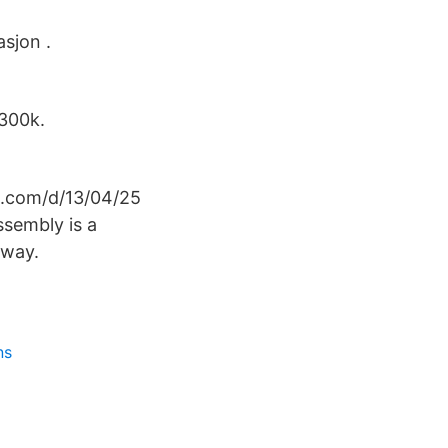
sjon .
 300k.
lk.com/d/13/04/25
ssembly is a
 way.
ns