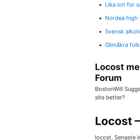
Lika lon for
Nordea high 
Svensk alkoho
Glimåkra folk
Locost me
Forum
BostonWill Sugge
site better?
Locost 
locost. Senaste 