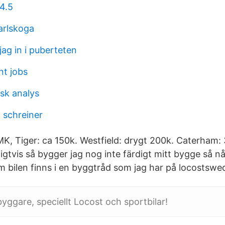
4.5
arlskoga
ag in i puberteten
nt jobs
isk analys
 schreiner
MK, Tiger: ca 150k. Westfield: drygt 200k. Caterham: 3
igtvis så bygger jag nog inte färdigt mitt bygge så n
om bilen finns i en byggtråd som jag har på locostswe
-byggare, speciellt Locost och sportbilar!