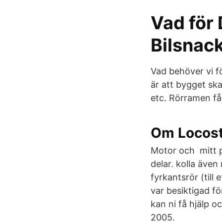
Vad för 
Bilsnack
Vad behöver vi 
är att bygget ska
etc. Rörramen få
Om Locos
Motor och mitt 
delar. kolla äve
fyrkantsrör (till
var besiktigad f
kan ni få hjälp o
2005.