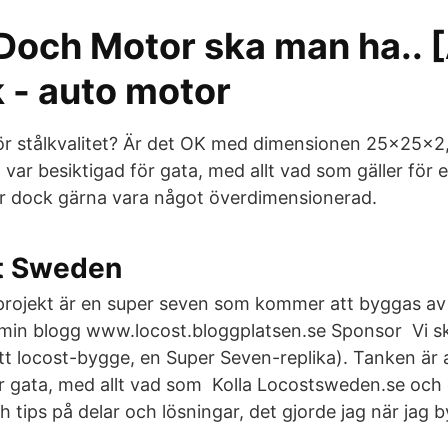
Doch Motor ska man ha.. [
 - auto motor
för stålkvalitet? Är det OK med dimensionen 25x25x
 var besiktigad för gata, med allt vad som gäller för ef
r dock gärna vara något överdimensionerad.
t Sweden
projekt är en super seven som kommer att byggas av
n min blogg www.locost.bloggplatsen.se Sponsor Vi s
 ett locost-bygge, en Super Seven-replika). Tanken är
ör gata, med allt vad som Kolla Locostsweden.se och
ch tips på delar och lösningar, det gjorde jag när ja