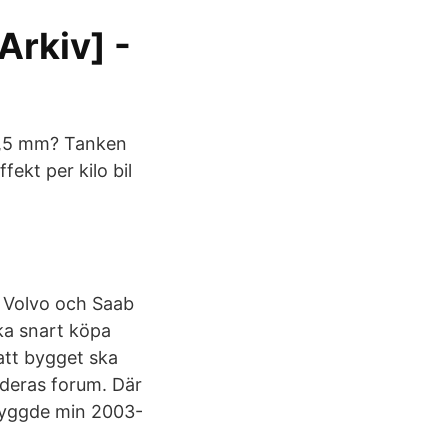
Arkiv] -
2,5 mm? Tanken
fekt per kilo bil
 Volvo och Saab
ka snart köpa
 att bygget ska
 deras forum. Där
g byggde min 2003-