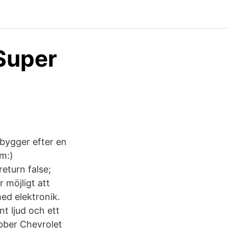
Super
bygger efter en
cm:)
eturn false;
 möjligt att
ed elektronik.
nt ljud och ett
bber Chevrolet