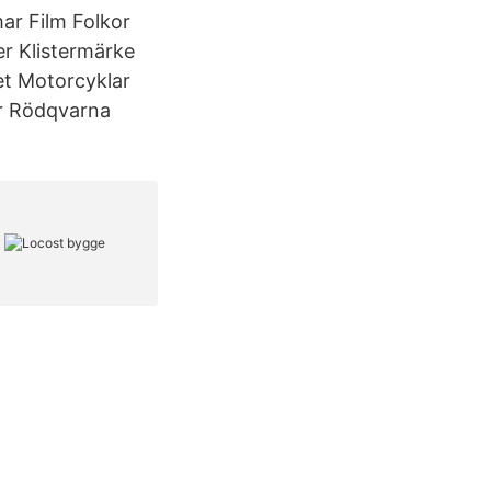
ar Film Folkor
er Klistermärke
et Motorcyklar
or Rödqvarna