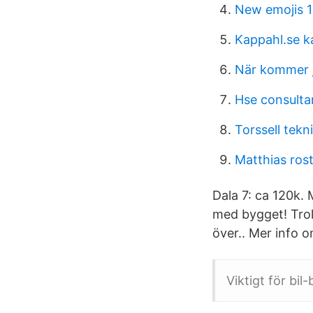
New emojis 1
Kappahl.se k
När kommer j
Hse consulta
Torssell tekn
Matthias rost
Dala 7: ca 120k. 
med bygget! Trol
över.. Mer info 
Viktigt för bil