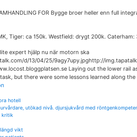
AMHANDLING FOR Bygge broer heller enn full integra
 MK, Tiger: ca 150k. Westfield: drygt 200k. Caterham:
ite expert hjälp nu när motorn ska
patalk.com/d/13/04/25/9agy7upy.jpghttp://img.tapata
w.locost.bloggplatsen.se Laying out the lower rail a
 task, but there were some lessons learned along the
on
ora hotell
jurvårdare, utökad nivå. djursjukvård med röntgenkompete
kritik
längd vikt