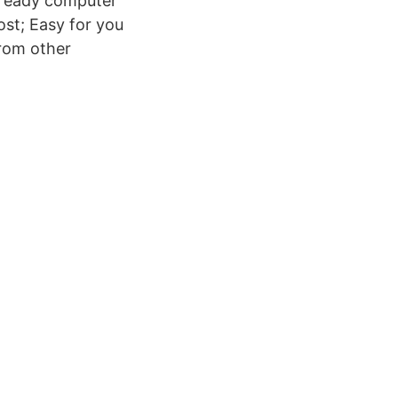
t-ready computer
ost; Easy for you
from other