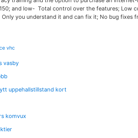
iteracy training and the option to purchase an interne
$150; and low- Total control over the features; Low c
 Only you understand it and can fix it; No bug fixes 
ice vhc
s vasby
ebb
tt uppehallstillstand kort
urs komvux
ktier