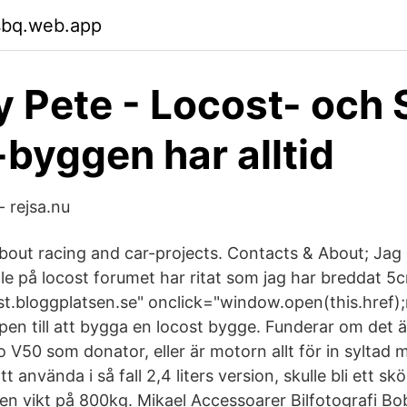
sbq.web.app
 Pete - Locost- och 
byggen har alltid
- rejsa.nu
out racing and car-projects. Contacts & About; Jag 
lle på locost forumet har ritat som jag har breddat 5
t.bloggplatsen.se" onclick="window.open(this.href);r
open till att bygga en locost bygge. Funderar om det är
V50 som donator, eller är motorn allt för in syltad m
 använda i så fall 2,4 liters version, skulle bli ett skö
n vikt på 800kg. Mikael Accessoarer Bilfotografi Bo