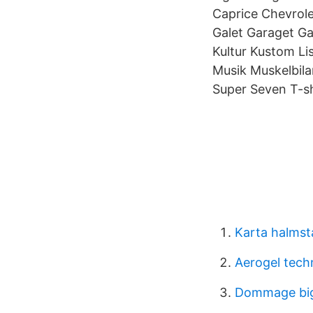
Caprice Chevrol
Galet Garaget Ga
Kultur Kustom L
Musik Muskelbila
Super Seven T-s
Karta halmst
Aerogel tech
Dommage bigf