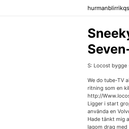
hurmanblirrikq
Sneeky
Seven-
S: Locost bygge 
We do tube-TV ab
ritning som en ki
http://Www.locos
Ligger i start gr
använda en Volvo 
Hade tänkt mig att
lagom drag med e