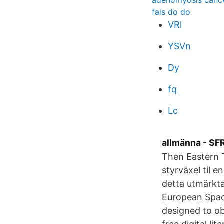
adenomyosis cance
fais do do
VRl
YSVn
Dy
fq
Lc
allmänna - SF
Then Eastern T
styrväxel til 
detta utmärkta
European Space
designed to ob