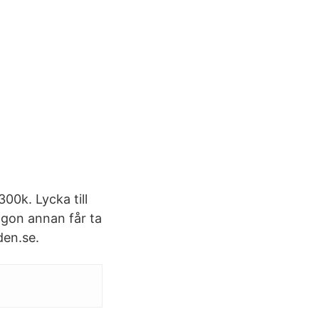
00k. Lycka till
ågon annan får ta
den.se.