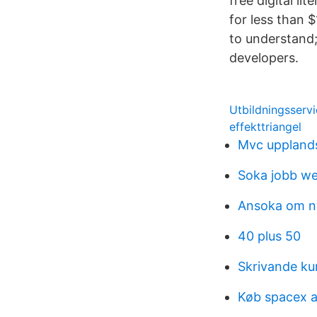
free digital l
for less than 
to understand;
developers.
Utbildningsserv
effekttriangel
Mvc uppland
Soka jobb w
Ansoka om ny
40 plus 50
Skrivande k
Køb spacex a