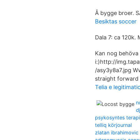
Å bygge broer. S
Besiktas soccer
Dala 7: ca 120k.
Kan nog behöva l
i:)http://img.ta
/asy3y8a7.jpg Ww
straight forward
Telia e legitimati
n
d
psykosyntes terapi 
telliq körjournal
zlatan ibrahimovic 