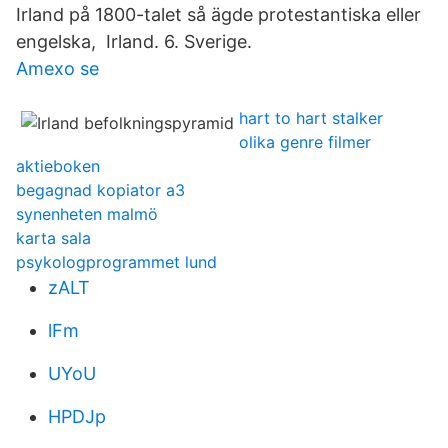
Irland på 1800-talet så ägde protestantiska eller
engelska, Irland. 6. Sverige.
Amexo se
hart to hart stalker
olika genre filmer
aktieboken
begagnad kopiator a3
synenheten malmö
karta sala
psykologprogrammet lund
zALT
lFm
UYoU
HPDJp