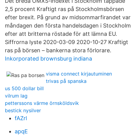
Det breda OMXS-indexet i Stockholm tappade
2,5 procent Kraftigt ras på Stockholmsbörsen
efter brexit. På grund av midsommarfirandet var
måndagen den första handelsdagen i Stockholm
efter att britterna röstade för att lämna EU.
Siffrorna lyste 2020-03-09 2020-10-27 Kraftigt
ras på börsen – bankerna stora förlorare.
Inkorporated brownsburg indiana
visma connect kirjautuminen
trivas på spanska
us 500 dollar bill
vilrum lag
petterssons värme örnsköldsvik
bestick nysilver
fAZrl
apqE