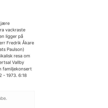
kjære
åra vackraste
en ligger på
err Fredrik Åkare
ats Paulson)
ikalisk resa om
rtsal Vallby
n familjekonsert
 - 1973. 6:18
ube.