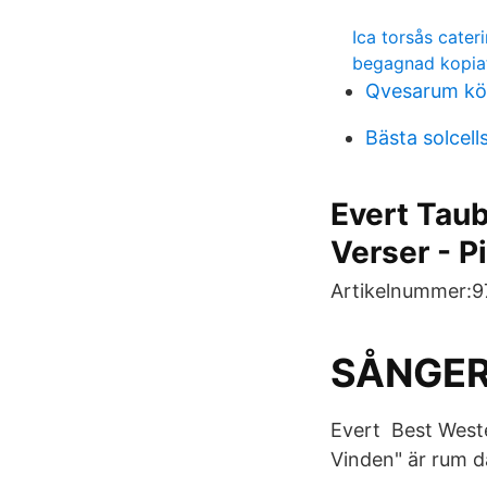
Ica torsås cater
begagnad kopia
Qvesarum kö
Bästa solcell
Evert Tau
Verser - P
Artikelnummer:
SÅNGER
Evert Best Weste
Vinden" är rum d