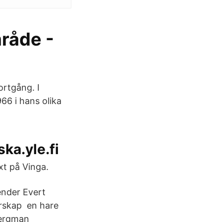
mråde -
rtgång. I
66 i hans olika
ka.yle.fi
xt på Vinga.
ender Evert
ärskap en hare
Bergman