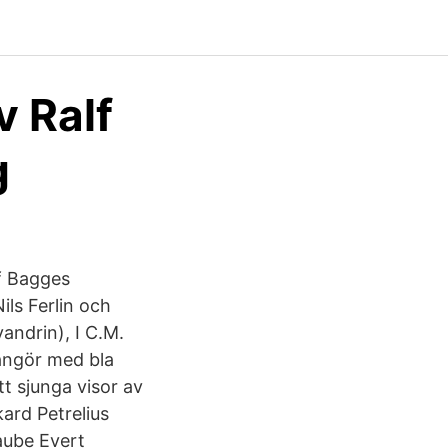
v Ralf
g
lf Bagges
ils Ferlin och
andrin), I C.M.
angör med bla
 sjunga visor av
kard Petrelius
aube Evert