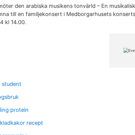
möter den arabiska musikens tonvärld – En musikalisk
mna till en familjekonsert i Medborgarhusets konserts
4 kl 14.00.
l student
ogsbruk
ding protein
kladkakor recept