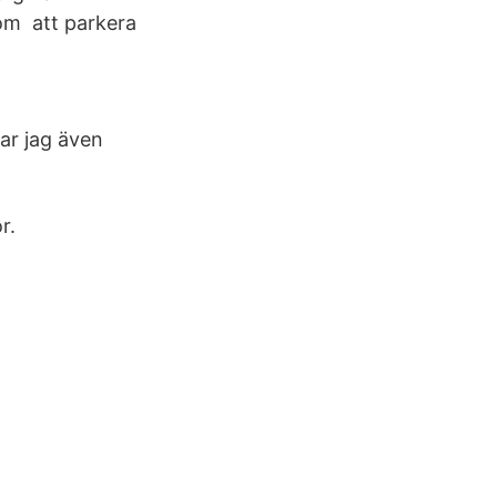
som att parkera
har jag även
r.