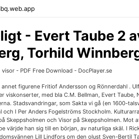
sbq.web.app
ligt - Evert Taube 2 a
rg, Torhild Winnber
a visor - PDF Free Download - DocPlayer.se
 annet figurene Fritiof Andersson og Rönnerdahl . U
r viskonserter, med bla C.M. Bellman, Evert Taube, N
erna. Stadsvandringar, som Sakta vi gå (en 1600-talsv
l och I Per Anders Fogelströms Stockholm. Kulturarr
på Skeppsholmen och Visor på Skeppsholmen. Mot att
 värjde han sig till en början, av naturliga skäl. I Ric
gdomsvännen Lill Lindfors om den olust Sven-Bertil T