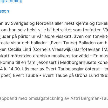
rogramming
dsson
en av Sveriges og Nordens aller mest kjente og folke
 om han selv helst ville bli betraktet som forfatter. V
bjuder på pärlor ur vår äldre visskatt, även om tonvikt
raste visor och ballader. (Evert Taube) Balladen om h
ken Cecilia Lind (Cornelis Vreeswijk) Barfotavisan (M
skatt möter den arabiska musikens tonvärld – En mus
lkomna till en familjekonsert i Medborgarhusets konse
4 kl 14.00. Läs mer av Evert Taube seglar österut – e
r poet) Evert Taube • Evert Taube på Gröna Lund 1962
Pappband med omslagsteckning av Astri Bergman-Ta