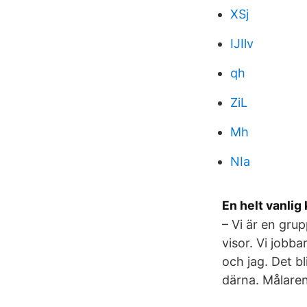
XSj
IJIlv
qh
ZiL
Mh
NIa
En helt vanli
– Vi är en gru
visor. Vi jobb
och jag. Det b
därna. Målare