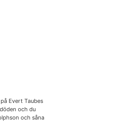
g på Evert Taubes
, döden och du
dolphson och såna