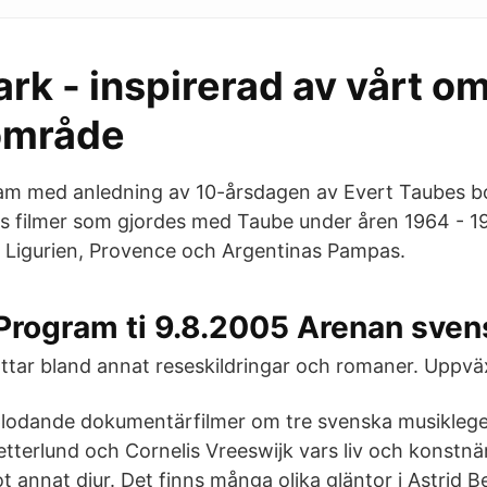
k - inspirerad av vårt o
område
am med anledning av 10-årsdagen av Evert Taubes bo
 filmer som gjordes med Taube under åren 1964 - 19
l a Ligurien, Provence och Argentinas Pampas.
rogram ti 9.8.2005 Arenan svens
tar bland annat reseskildringar och romaner. Uppvä
plodande dokumentärfilmer om tre svenska musikleg
tterlund och Cornelis Vreeswijk vars liv och konstn
t annat djur. Det finns många olika gläntor i Astrid 