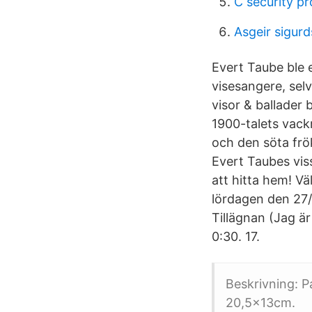
C security p
Asgeir sigur
Evert Taube ble 
visesangere, selv
visor & ballader 
1900-talets vack
och den söta frö
Evert Taubes vis
att hitta hem! Vä
lördagen den 27/
Tillägnan (Jag ä
0:30. 17.
Beskrivning: 
20,5x13cm.