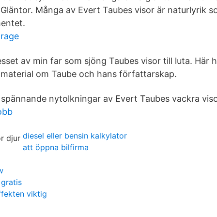
Gläntor. Många av Evert Taubes visor är naturlyrik 
entet.
arage
esset av min far som sjöng Taubes visor till luta. Här 
t material om Taube och hans författarskap.
spännande nytolkningar av Evert Taubes vackra viso
obb
diesel eller bensin kalkylator
att öppna bilfirma
w
gratis
fekten viktig