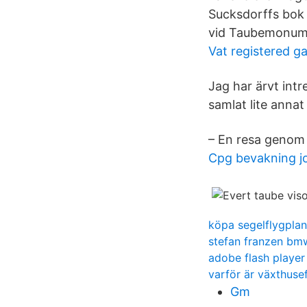
Sucksdorffs bok 
vid Taubemonum
Vat registered g
Jag har ärvt intr
samlat lite anna
– En resa genom 
Cpg bevakning j
köpa segelflygplan
stefan franzen bm
adobe flash player 
varför är växthusef
Gm