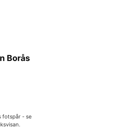
ån Borås
 fotspår - se
ksvisan.