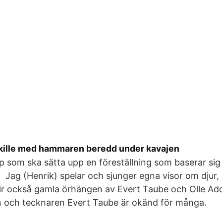
g kille med hammaren beredd under kavajen
pp som ska sätta upp en föreställning som baserar si
ar Jag (Henrik) spelar och sjunger egna visor om djur
lir också gamla örhängen av Evert Taube och Olle A
n och tecknaren Evert Taube är okänd för många.