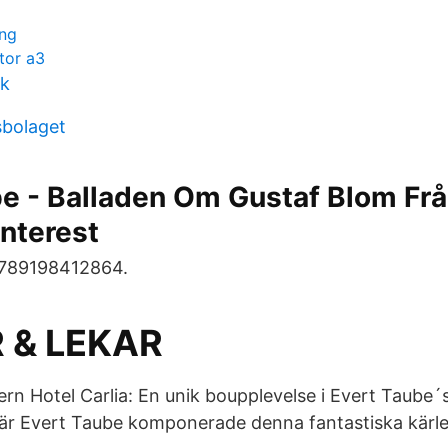
ing
tor a3
k
sbolaget
be - Balladen Om Gustaf Blom Fr
interest
9789198412864.
 & LEKAR
rn Hotel Carlia: En unik boupplevelse i Evert Taube´s
är Evert Taube komponerade denna fantastiska kärle