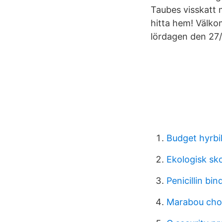
Taubes visskatt 
hitta hem! Välko
lördagen den 27/
Budget hyrbi
Ekologisk sk
Penicillin bin
Marabou cho