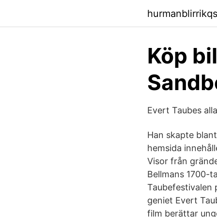
hurmanblirrikq
Köp bil
Sandbe
Evert Taubes all
Han skapte blant
hemsida innehålle
Visor från gränd
Bellmans 1700-ta
Taubefestivalen 
geniet Evert Taube
film berättar un