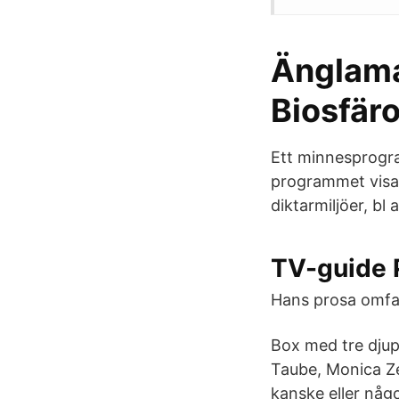
Änglamar
Biosfär
Ett minnesprogr
programmet visas
diktarmiljöer, b
TV-guide P
Hans prosa omfat
Box med tre dju
Taube, Monica Ze
kanske eller någo